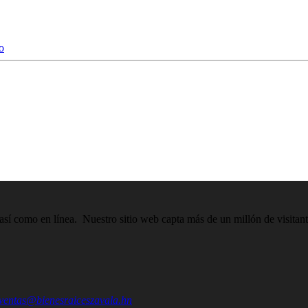
o
, así como en línea. Nuestro sitio web capta más de un millón de visitant
ventas@bienesraiceszavala.hn