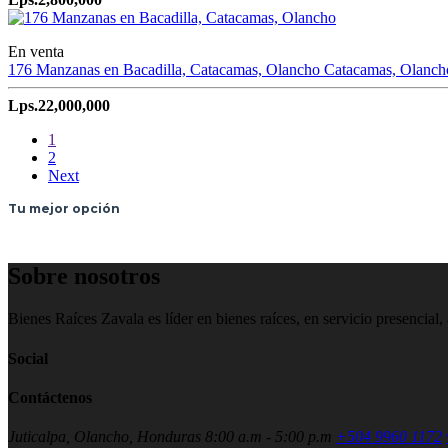
En venta
176 Manzanas en Bacadilla, Catacamas, Olancho
Catacamas, Olanch
Lps.22,000,000
1
2
Next
Tu mejor opción
Sobre nosotros
Bienes Raíces Zavala es líder en bienes raíces, en servicio presencial
Social
Contáctenos
Juticalpa, Olancho, Honduras
8:00 a.m - 5:00 p.m
+504 9960 1172