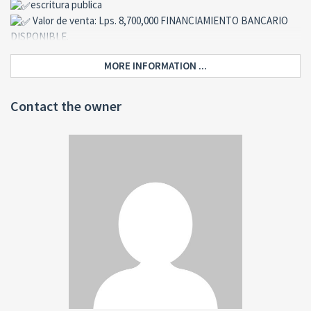
escritura publica
Valor de venta: Lps. 8,700,000 FINANCIAMIENTO BANCARIO
DISPONIBLE.
Para mayor información Llama al: (504) 9960 1172, 95448912 o al 9919
MORE INFORMATION ...
6694
Correo: dennis_dazbin@yahoo.com
www.bienesraiceszavala.hn
Contact the owner