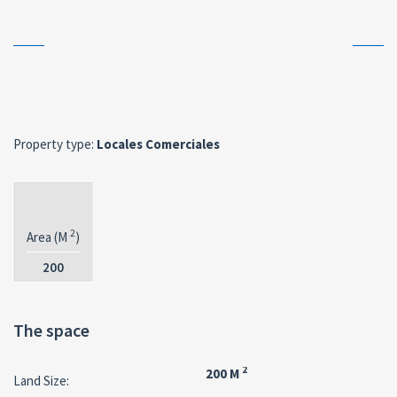
Property type:
Locales Comerciales
2
Area (M
)
200
The space
2
200 M
Land Size: