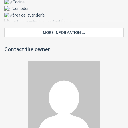
Cocina
Comedor
área de lavandería
estacionamiento para 4 vehículos
cielo decorado
MORE INFORMATION ...
muro perimetral
escritura publica
Valor de venta: Lps. 2,650,000 FINANCIAMIENTO BANCARIO
Contact the owner
DISPONIBLE.
Para mayor información Llama al: (504) 9960 1172, 95448912 o al 9919
6694
Correo: dennis_dazbin@yahoo.com
www.bienesraiceszavala.hn