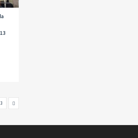
da
 13
Next
3