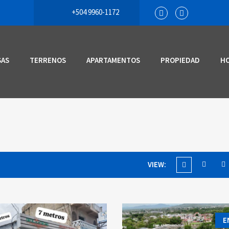
+504 9960-1172
SAS
TERRENOS
APARTAMENTOS
PROPIEDAD
H
VIEW:
E