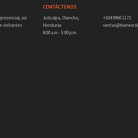
CONTÁCTENOS
presencial, así
Juticalpa, Olancho,
+504 9960 1172
e visitantes
Honduras
ventas@bienesrai
8:00 a.m - 5:00 p.m