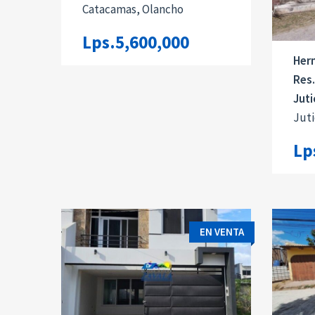
Catacamas, Olancho
Lps.5,600,000
Her
Res.
Juti
Juti
Lp
EN VENTA