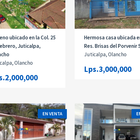
eno ubicado en la Col. 25
Hermosa casa ubicada e
ebrero, Juticalpa,
Res. Brisas del Porvenir 
ncho
Juticalpa, Olancho
calpa, Olancho
Lps.3,000,000
s.2,000,000
EN VENTA
E