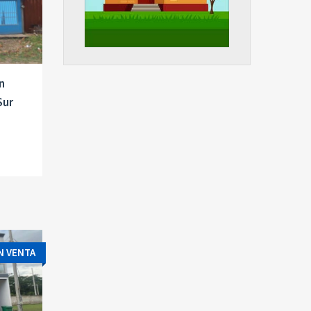
n
Sur
N VENTA