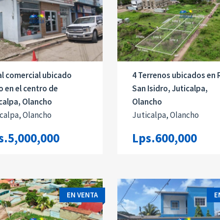
l comercial ubicado
4 Terrenos ubicados en 
o en el centro de
San Isidro, Juticalpa,
calpa, Olancho
Olancho
calpa, Olancho
Juticalpa, Olancho
s.5,000,000
Lps.600,000
EN VENTA
E