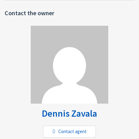
Construida en un terreno de 20m de fondo x 12.5 ancho
Para mayor información Llama al: (504) 9960 1172, 95448912 o al 9919
Contact the owner
6694
Correo: dennis_dazbin@yahoo.com
www.bienesraiceszavala.hn
Dennis Zavala
Contact agent