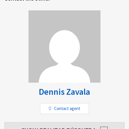
Correo: dennis_dazbin@yahoo.com
www.bienesraiceszavala.hn
Dennis Zavala
Contact agent