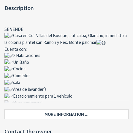
Description
SE VENDE
Casa en Col. Villas del Bosque, Juticalpa, Olancho, inmediato a
la colonia plantel san Ramon y Res. Monte palomar
Cuenta con:
2 Habitaciones
Un Baño
Cocina
Comedor
sala
Area de lavandería
Estacionamiento para 1 vehículo
Muro perimetral
Escritura publica
MORE INFORMATION ...
Valor de venta: Lps. 950,000
Para mayor información Llama al: (504) 9960 1172, 95448912 o al 9919
6694
Contact the owner