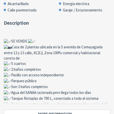
Alcantarillado
Energia electrica
Calle pavimentada
Garaje / Estacionamiento
Description
SE VENDE
Casa de 2 plantas ubicada en la 5 avenida de Comayagüela
entre 12 y 13 calle, #1212, Zona 100% comercial y habitacional.
consta de:
5 cuartos
2 baños completos
Pasillo con acceso independiente
Parqueo público
Son 3 baños completos
Agua del SANAA racionada pero llega todos los días
Tanque Rotoplas de 700 L, conectado a todo el sistema
Todos sus recibos públicos y de bienes inmuebles están al día.
Valor de venta: L. 6,000,000.00
MORE INFORMATION ...