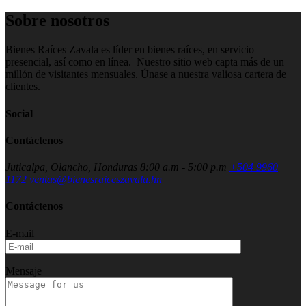
Sobre nosotros
Bienes Raíces Zavala es líder en bienes raíces, en servicio
presencial, así como en línea. Nuestro sitio web capta más de un
millón de visitantes mensuales. Únase a nuestra valiosa cartera de
clientes.
Social
Contáctenos
Juticalpa, Olancho, Honduras
8:00 a.m - 5:00 p.m
+504 9960
1172
ventas@bienesraiceszavala.hn
Contáctenos
E-mail
Mensaje