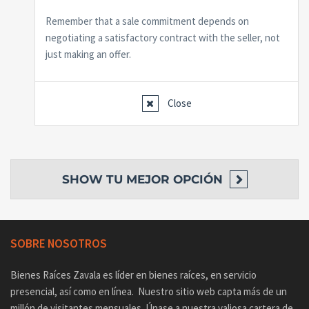
Remember that a sale commitment depends on
negotiating a satisfactory contract with the seller, not
just making an offer.
Close
SHOW
TU MEJOR OPCIÓN
SOBRE NOSOTROS
Bienes Raíces Zavala es líder en bienes raíces, en servicio
presencial, así como en línea. Nuestro sitio web capta más de un
millón de visitantes mensuales. Únase a nuestra valiosa cartera de